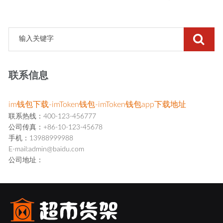
联系信息
im钱包下载-imToken钱包-imToken钱包app下载地址
联系热线：400-123-456777
公司传真：+86-10-123-45678
手机：13988999988
E-mail:admin@baidu.com
公司地址：