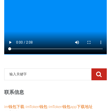
联系信息
im钱包下载-imToken钱包-imToken钱包app下载地址