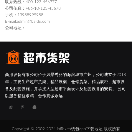
联系热线：400-123-456777
公司传真：+86-10-123-45678
手机：13988999988
E-mail:admin@baidu.com
公司地址：
商用设备有限公司位于风景秀丽的海滨城市广州，公司成立于2018
年，主要生产超市货架、精品展架、仓储货架、精品展柜、超市设
备及配套设施，并承接大型超市平面设计及配套设备的安装。 公司
以服务精益求精，合作真诚永远...
Copyright © 2002-2024 imToken钱包app下载地址 版权所有